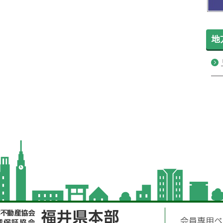
地
会員専用ペ