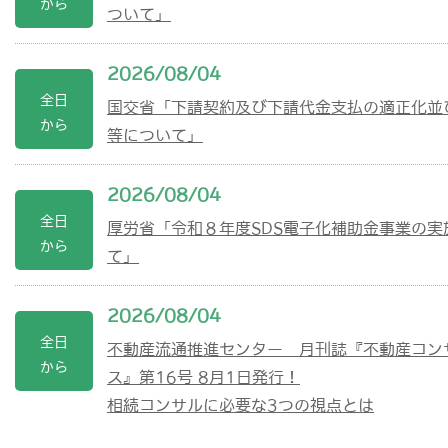
から
ついて」
2026/08/04
全日
国交省「下請契約及び下請代金支払の適正化並
から
等について」
2026/08/04
全日
厚労省「令和８年度SDS電子化補助金事業の実
から
て」
2026/08/04
全日
不動産流通推進センター 月刊誌『不動産コン
から
ス』第16号 8月1日発行！
相続コンサルに必要な3つの視点とは